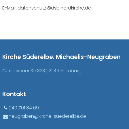
E-Mail: datenschutz@dsb.nordkirche.de
Kirche Süderelbe: Michaelis-Neugraben
Cuxhavener Str.323 | 21149 Hamburg
Kontakt
040 701 84 69
neugraben@​kirche-suederelbe.​de