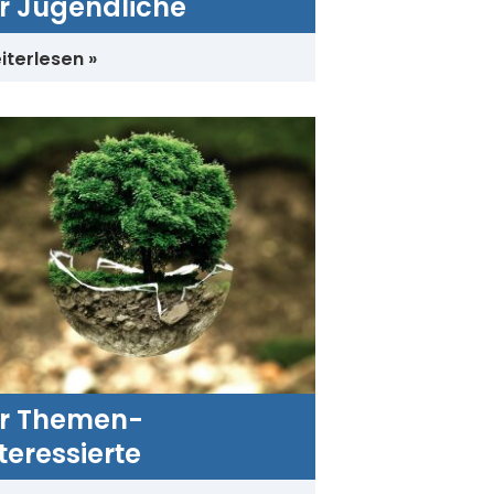
ür Jugendliche
iterlesen
ür Themen-
teressierte