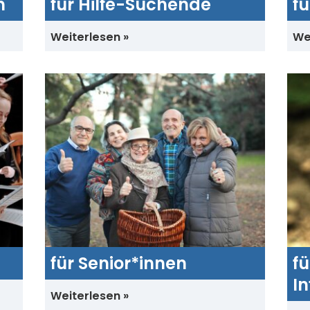
n
für Hilfe-Suchende
f
Weiterlesen
We
für Senior*innen
f
In
Weiterlesen