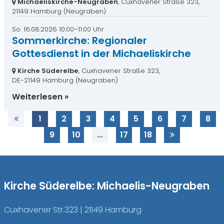
Michaeliskirche-Neugraben
, Cuxhavener Straße 323,
21149 Hamburg
(Neugraben)
So. 16.08.2026 10:00–11:00 Uhr
Sommerkirche: Regionaler
Gottesdienst in der Michaeliskirche
Kirche Süderelbe
, Cuxhavener Straße 323,
DE-21149 Hamburg
(Neugraben)
Weiterlesen
1
2
3
4
5
6
7
8
9
10
...
17
18
Kirche Süderelbe: Michaelis-Neugraben
Cuxhavener Str.323 | 21149 Hamburg