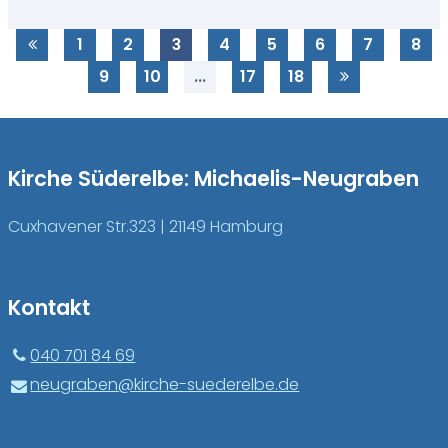
1
2
3
4
5
6
7
8
9
10
...
17
18
Kirche Süderelbe: Michaelis-Neugraben
Cuxhavener Str.323 | 21149 Hamburg
Kontakt
040 701 84 69
neugraben@​kirche-suederelbe.​de