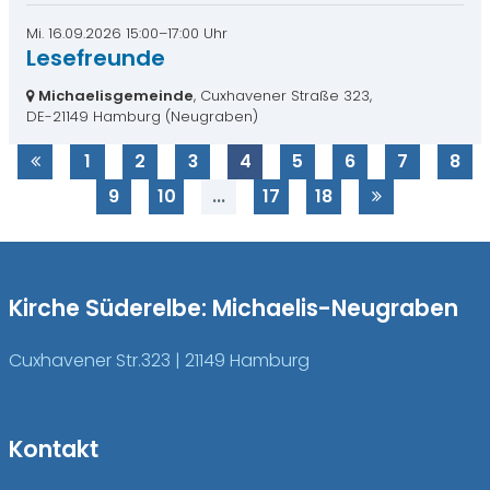
Mi. 16.09.2026 15:00–17:00 Uhr
Lesefreunde
Michaelisgemeinde
, Cuxhavener Straße 323,
DE-21149 Hamburg
(Neugraben)
1
2
3
4
5
6
7
8
9
10
...
17
18
Kirche Süderelbe: Michaelis-Neugraben
Cuxhavener Str.323 | 21149 Hamburg
Kontakt